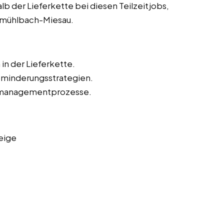
lb der Lieferkette bei diesen Teilzeitjobs,
chmühlbach-Miesau.
in der Lieferkette.
kominderungsstrategien.
omanagementprozesse.
eige