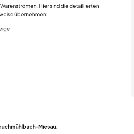
arenströmen. Hier sind die detaillierten
erweise übernehmen:
eige
 Bruchmühlbach-Miesau: