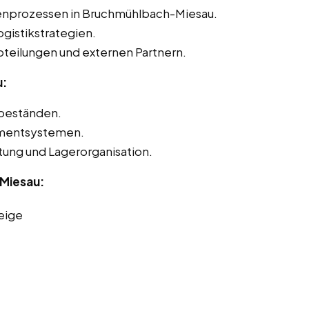
tenprozessen in Bruchmühlbach-Miesau.
gistikstrategien.
teilungen und externen Partnern.
u:
beständen.
mentsystemen.
ltung und Lagerorganisation.
Miesau:
eige