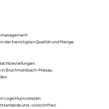
agsmanagement.
 in der benötigten Qualität und Menge.
Nachbestellungen.
 in Bruchmühlbach-Miesau.
den.
n Logistikprozessen.
tstandards und -vorschriften.