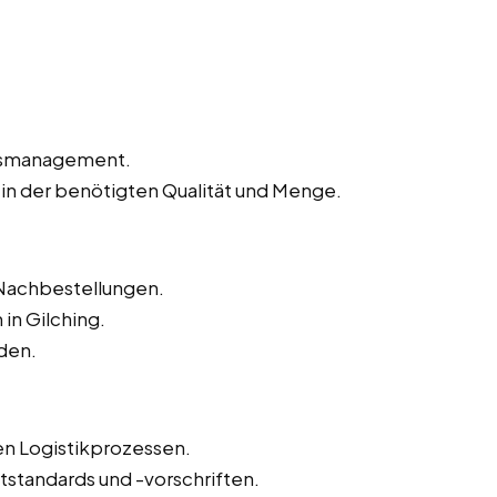
agsmanagement.
 in der benötigten Qualität und Menge.
Nachbestellungen.
in Gilching.
den.
n Logistikprozessen.
tstandards und -vorschriften.