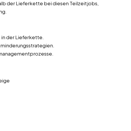
lb der Lieferkette bei diesen Teilzeitjobs,
ng.
in der Lieferkette.
kominderungsstrategien.
omanagementprozesse.
eige