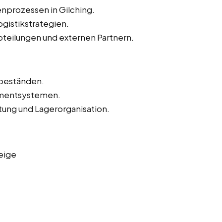
nprozessen in Gilching.
gistikstrategien.
teilungen und externen Partnern.
beständen.
mentsystemen.
ltung und Lagerorganisation.
eige