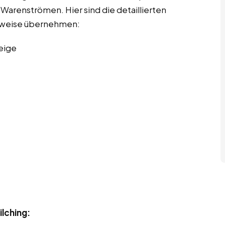
arenströmen. Hier sind die detaillierten
erweise übernehmen:
eige
ilching: