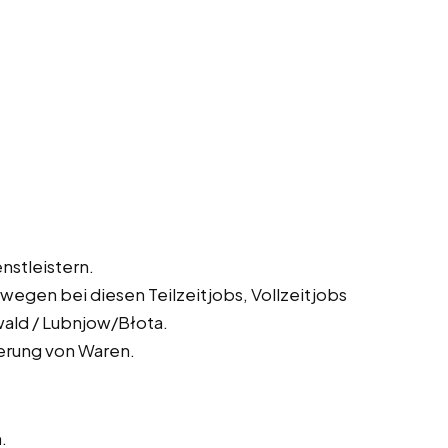
nstleistern.
egen bei diesen Teilzeitjobs, Vollzeitjobs
ald / Lubnjow/Błota.
ferung von Waren.
.