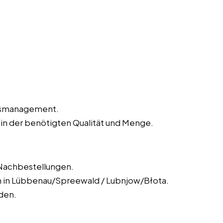
agsmanagement.
 in der benötigten Qualität und Menge.
Nachbestellungen.
 in Lübbenau/Spreewald / Lubnjow/Błota.
den.