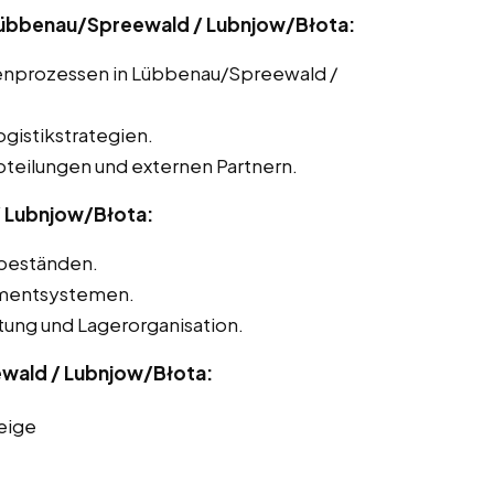
 Lübbenau/Spreewald / Lubnjow/Błota:
tenprozessen in Lübbenau/Spreewald /
gistikstrategien.
teilungen und externen Partnern.
/ Lubnjow/Błota:
beständen.
mentsystemen.
ltung und Lagerorganisation.
wald / Lubnjow/Błota:
eige