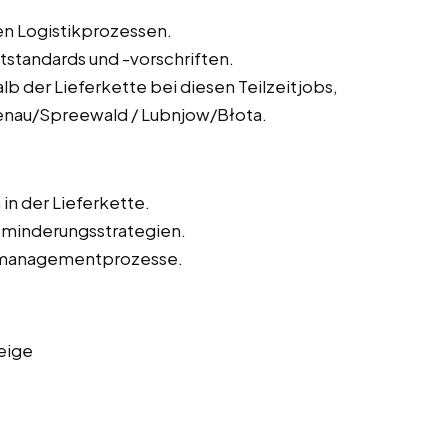
n Logistikprozessen.
tstandards und -vorschriften.
lb der Lieferkette bei diesen Teilzeitjobs,
benau/Spreewald / Lubnjow/Błota.
in der Lieferkette.
kominderungsstrategien.
omanagementprozesse.
eige