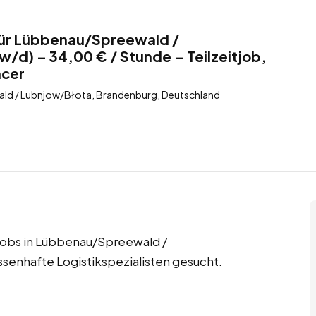
 für Lübbenau/Spreewald /
/d) – 34,00 € / Stunde – Teilzeitjob,
ncer
d / Lubnjow/Błota, Brandenburg, Deutschland
r Jobs in Lübbenau/Spreewald /
enhafte Logistikspezialisten gesucht.