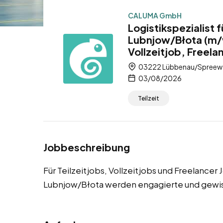
CALUMA GmbH
Logistikspezialist
Lubnjow/Błota (m/w
Vollzeitjob, Freela
03222 Lübbenau/Spreewal
03/08/2026
Teilzeit
Jobbeschreibung
Für Teilzeitjobs, Vollzeitjobs und Freelance
Lubnjow/Błota werden engagierte und gewiss