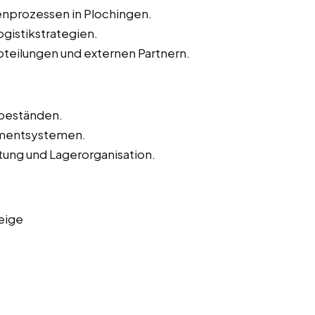
enprozessen in Plochingen.
gistikstrategien.
teilungen und externen Partnern.
beständen.
mentsystemen.
ltung und Lagerorganisation.
eige