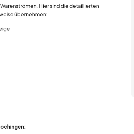
arenströmen. Hier sind die detaillierten
erweise übernehmen:
eige
Plochingen: