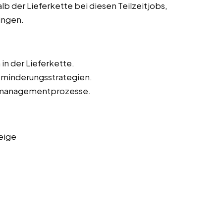
lb der Lieferkette bei diesen Teilzeitjobs,
ingen.
in der Lieferkette.
kominderungsstrategien.
omanagementprozesse.
eige