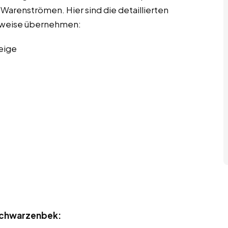
arenströmen. Hier sind die detaillierten
erweise übernehmen:
eige
 Schwarzenbek: