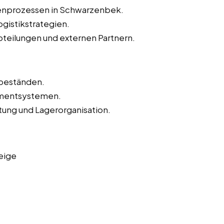
tenprozessen in Schwarzenbek.
gistikstrategien.
teilungen und externen Partnern.
beständen.
mentsystemen.
ltung und Lagerorganisation.
eige