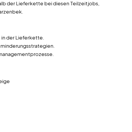
lb der Lieferkette bei diesen Teilzeitjobs,
warzenbek.
in der Lieferkette.
kominderungsstrategien.
omanagementprozesse.
eige