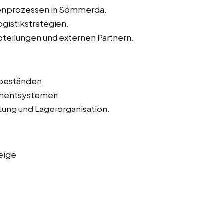
tenprozessen in Sömmerda.
gistikstrategien.
teilungen und externen Partnern.
beständen.
mentsystemen.
ltung und Lagerorganisation.
eige