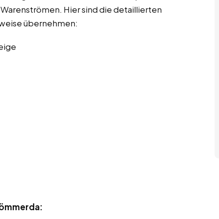
arenströmen. Hier sind die detaillierten
erweise übernehmen:
eige
 Sömmerda: