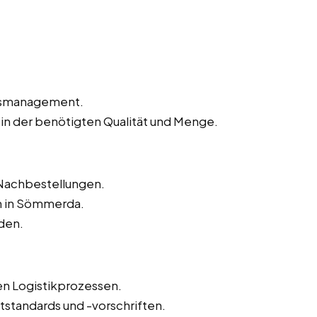
agsmanagement.
 in der benötigten Qualität und Menge.
Nachbestellungen.
n in Sömmerda.
den.
n Logistikprozessen.
tstandards und -vorschriften.