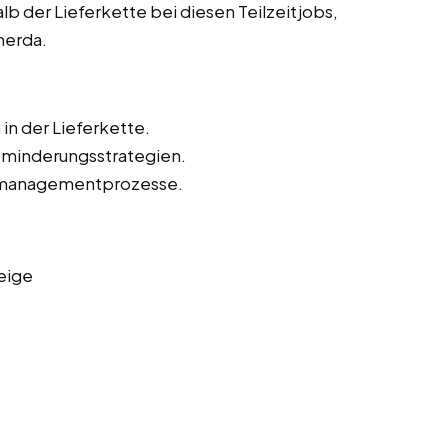
lb der Lieferkette bei diesen Teilzeitjobs,
merda.
in der Lieferkette.
kominderungsstrategien.
omanagementprozesse.
eige