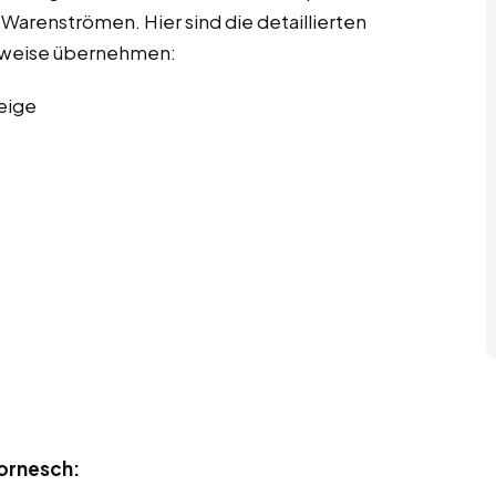
arenströmen. Hier sind die detaillierten
erweise übernehmen:
eige
Tornesch: