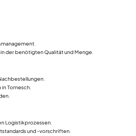
agsmanagement.
 in der benötigten Qualität und Menge.
Nachbestellungen.
in Tornesch.
den.
n Logistikprozessen.
tstandards und -vorschriften.