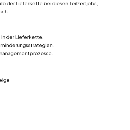
lb der Lieferkette bei diesen Teilzeitjobs,
sch.
in der Lieferkette.
kominderungsstrategien.
omanagementprozesse.
eige