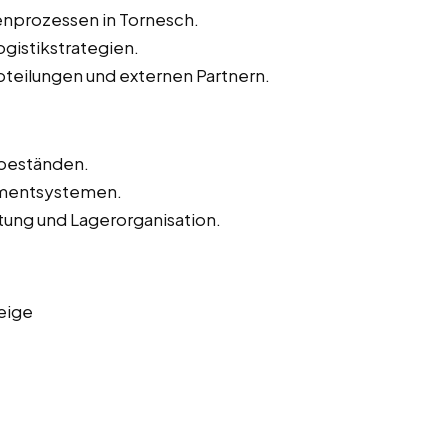
enprozessen in Tornesch.
gistikstrategien.
teilungen und externen Partnern.
beständen.
mentsystemen.
ltung und Lagerorganisation.
eige