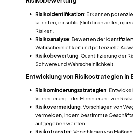
Risikobewertung
Risikoidentifikation
: Erkennen potenziel
könnten, einschließlich finanzieller, ope
Risiken.
Risikoanalyse
: Bewerten der identifizier
Wahrscheinlichkeit und potenzielle Aus
Risikobewertung
: Quantifizierung der Ri
Schwere und Wahrscheinlichkeit.
Entwicklung von Risikostrategien in
Risikominderungsstrategien
: Entwicke
Verringerung oder Eliminierung von Risik
Risikovermeidung
: Vorschlagen von Weg
vermeiden, indem bestimmte Geschäftsa
aufgegeben werden.
Risikotransfer
: Vorschlagen von Maßnahm