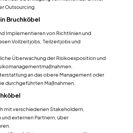
er Outsourcing.
in Bruchköbel
und Implementieren von Richtlinien und
en Vollzeitjobs, Teilzeitjobs und
rliche Überwachung der Risikoexposition und
 Risikomanagementmaßnahmen.
hterstattung an das obere Management oder
 die durchgeführten Maßnahmen.
chköbel
ch mit verschiedenen Stakeholdern,
 und externen Partnern, über
ren.