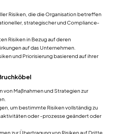
ler Risiken, die die Organisation betreffen
rationeller, strategischer und Compliance-
ten Risiken in Bezug auf deren
wirkungen auf das Unternehmen.
siken und Priorisierung basierend auf ihrer
 Bruchköbel
ln von Maßnahmen und Strategien zur
en.
en, um bestimmte Risiken vollständig zu
ktivitäten oder -prozesse geändert oder
en zur Übertragung von Risiken auf Dritte,