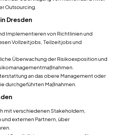
er Outsourcing.
in Dresden
und Implementieren von Richtlinien und
en Vollzeitjobs, Teilzeitjobs und
rliche Überwachung der Risikoexposition und
 Risikomanagementmaßnahmen.
hterstattung an das obere Management oder
 die durchgeführten Maßnahmen.
sden
ch mit verschiedenen Stakeholdern,
 und externen Partnern, über
ren.