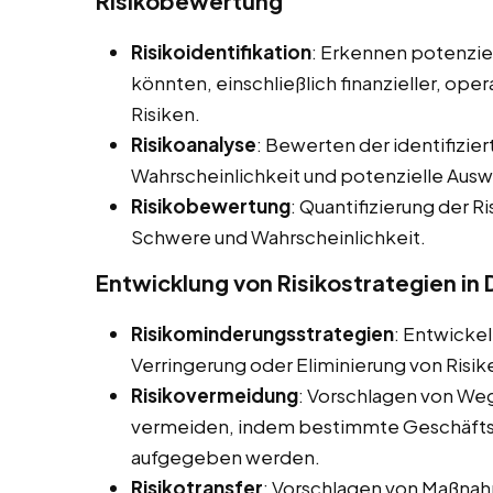
Risikobewertung
Risikoidentifikation
: Erkennen potenziel
könnten, einschließlich finanzieller, ope
Risiken.
Risikoanalyse
: Bewerten der identifizier
Wahrscheinlichkeit und potenzielle Aus
Risikobewertung
: Quantifizierung der Ri
Schwere und Wahrscheinlichkeit.
Entwicklung von Risikostrategien in
Risikominderungsstrategien
: Entwicke
Verringerung oder Eliminierung von Risik
Risikovermeidung
: Vorschlagen von Weg
vermeiden, indem bestimmte Geschäftsa
aufgegeben werden.
Risikotransfer
: Vorschlagen von Maßnahm