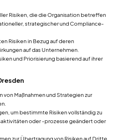
ler Risiken, die die Organisation betreffen
rationeller, strategischer und Compliance-
ten Risiken in Bezug auf deren
wirkungen auf das Unternehmen.
siken und Priorisierung basierend auf ihrer
 Dresden
ln von Maßnahmen und Strategien zur
en.
en, um bestimmte Risiken vollständig zu
ktivitäten oder -prozesse geändert oder
en zur Übertragung von Risiken auf Dritte,