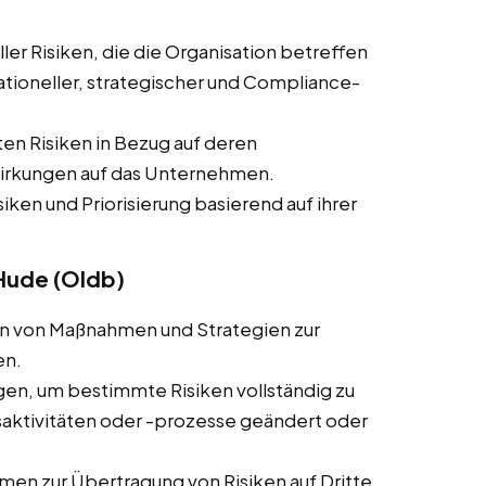
ler Risiken, die die Organisation betreffen
rationeller, strategischer und Compliance-
ten Risiken in Bezug auf deren
wirkungen auf das Unternehmen.
siken und Priorisierung basierend auf ihrer
 Hude (Oldb)
ln von Maßnahmen und Strategien zur
en.
en, um bestimmte Risiken vollständig zu
ktivitäten oder -prozesse geändert oder
en zur Übertragung von Risiken auf Dritte,