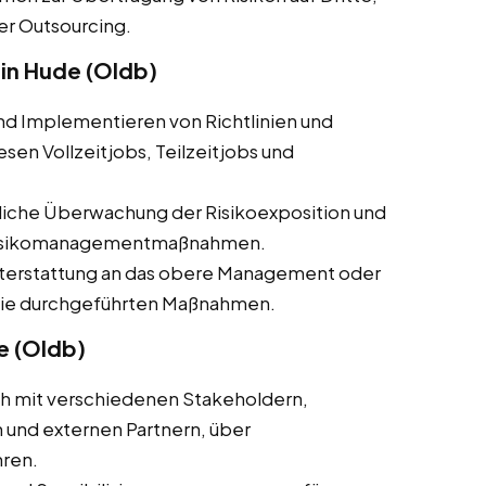
er Outsourcing.
in Hude (Oldb)
und Implementieren von Richtlinien und
en Vollzeitjobs, Teilzeitjobs und
rliche Überwachung der Risikoexposition und
 Risikomanagementmaßnahmen.
hterstattung an das obere Management oder
 die durchgeführten Maßnahmen.
e (Oldb)
ch mit verschiedenen Stakeholdern,
 und externen Partnern, über
ren.