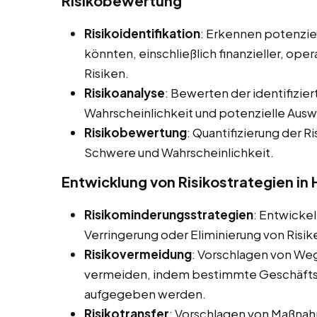
Risikobewertung
Risikoidentifikation
: Erkennen potenziel
könnten, einschließlich finanzieller, ope
Risiken.
Risikoanalyse
: Bewerten der identifizier
Wahrscheinlichkeit und potenzielle Aus
Risikobewertung
: Quantifizierung der Ri
Schwere und Wahrscheinlichkeit.
Entwicklung von Risikostrategien in
Risikominderungsstrategien
: Entwicke
Verringerung oder Eliminierung von Risik
Risikovermeidung
: Vorschlagen von Weg
vermeiden, indem bestimmte Geschäftsa
aufgegeben werden.
Risikotransfer
: Vorschlagen von Maßnahm