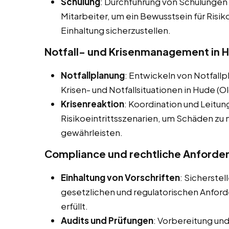
Schulung
: Durchführung von Schulungen
Mitarbeiter, um ein Bewusstsein für Ris
Einhaltung sicherzustellen.
Notfall- und Krisenmanagement in 
Notfallplanung
: Entwickeln von Notfall
Krisen- und Notfallsituationen in Hude (O
Krisenreaktion
: Koordination und Leitun
Risikoeintrittsszenarien, um Schäden zu 
gewährleisten.
Compliance und rechtliche Anforde
Einhaltung von Vorschriften
: Sicherste
gesetzlichen und regulatorischen Anfo
erfüllt.
Audits und Prüfungen
: Vorbereitung un