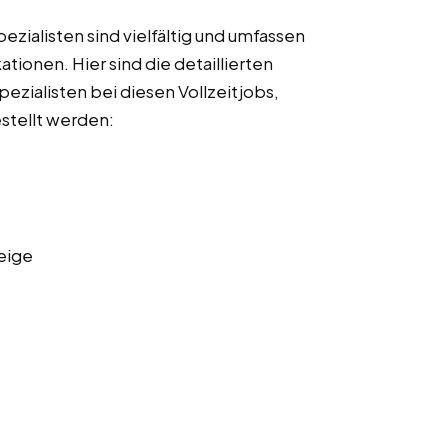
ialisten sind vielfältig und umfassen
ationen. Hier sind die detaillierten
zialisten bei diesen Vollzeitjobs,
estellt werden:
eige