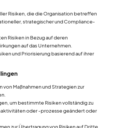
ler Risiken, die die Organisation betreffen
rationeller, strategischer und Compliance-
ten Risiken in Bezug auf deren
wirkungen auf das Unternehmen.
siken und Priorisierung basierend auf ihrer
llingen
ln von Maßnahmen und Strategien zur
en.
en, um bestimmte Risiken vollständig zu
ktivitäten oder -prozesse geändert oder
en zur Übertragung von Risiken auf Dritte,