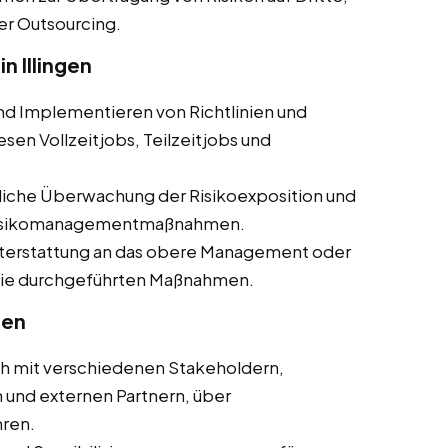
er Outsourcing.
 Illingen
und Implementieren von Richtlinien und
en Vollzeitjobs, Teilzeitjobs und
rliche Überwachung der Risikoexposition und
 Risikomanagementmaßnahmen.
hterstattung an das obere Management oder
 die durchgeführten Maßnahmen.
gen
ch mit verschiedenen Stakeholdern,
 und externen Partnern, über
ren.