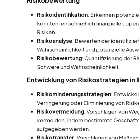
Risikobewertung
Risikoidentifikation
: Erkennen potenziel
könnten, einschließlich finanzieller, ope
Risiken.
Risikoanalyse
: Bewerten der identifizier
Wahrscheinlichkeit und potenzielle Aus
Risikobewertung
: Quantifizierung der Ri
Schwere und Wahrscheinlichkeit.
Entwicklung von Risikostrategien in I
Risikominderungsstrategien
: Entwicke
Verringerung oder Eliminierung von Risik
Risikovermeidung
: Vorschlagen von Weg
vermeiden, indem bestimmte Geschäftsa
aufgegeben werden.
Risikotransfer
: Vorschlagen von Maßnahm