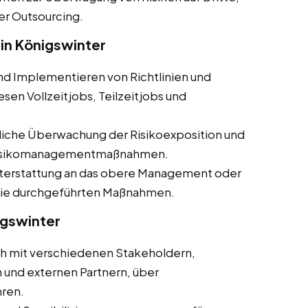
er Outsourcing.
in Königswinter
und Implementieren von Richtlinien und
en Vollzeitjobs, Teilzeitjobs und
rliche Überwachung der Risikoexposition und
 Risikomanagementmaßnahmen.
hterstattung an das obere Management oder
 die durchgeführten Maßnahmen.
igswinter
ch mit verschiedenen Stakeholdern,
 und externen Partnern, über
ren.