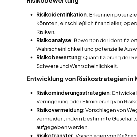
Risikobewertung
Risikoidentifikation
: Erkennen potenziel
könnten, einschließlich finanzieller, ope
Risiken.
Risikoanalyse
: Bewerten der identifizier
Wahrscheinlichkeit und potenzielle Aus
Risikobewertung
: Quantifizierung der Ri
Schwere und Wahrscheinlichkeit.
Entwicklung von Risikostrategien in
Risikominderungsstrategien
: Entwicke
Verringerung oder Eliminierung von Risik
Risikovermeidung
: Vorschlagen von Weg
vermeiden, indem bestimmte Geschäftsa
aufgegeben werden.
Risikotransfer
: Vorschlagen von Maßnahm