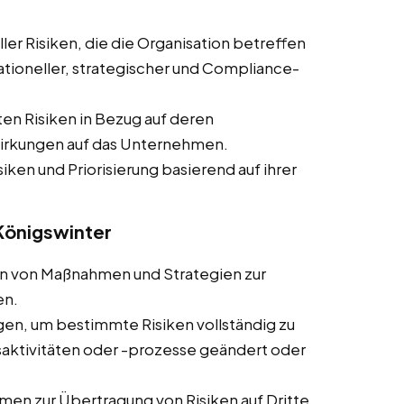
ler Risiken, die die Organisation betreffen
rationeller, strategischer und Compliance-
ten Risiken in Bezug auf deren
wirkungen auf das Unternehmen.
siken und Priorisierung basierend auf ihrer
 Königswinter
ln von Maßnahmen und Strategien zur
en.
en, um bestimmte Risiken vollständig zu
ktivitäten oder -prozesse geändert oder
en zur Übertragung von Risiken auf Dritte,