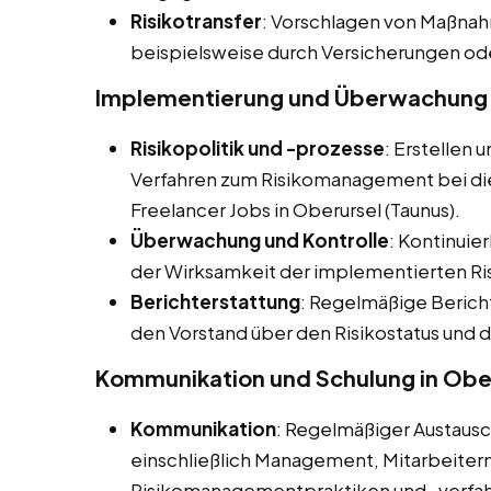
Risikotransfer
: Vorschlagen von Maßnahm
beispielsweise durch Versicherungen od
Implementierung und Überwachung i
Risikopolitik und -prozesse
: Erstellen 
Verfahren zum Risikomanagement bei dies
Freelancer Jobs in Oberursel (Taunus).
Überwachung und Kontrolle
: Kontinuie
der Wirksamkeit der implementierten
Berichterstattung
: Regelmäßige Beric
den Vorstand über den Risikostatus und
Kommunikation und Schulung in Ober
Kommunikation
: Regelmäßiger Austaus
einschließlich Management, Mitarbeitern
Risikomanagementpraktiken und -verfah