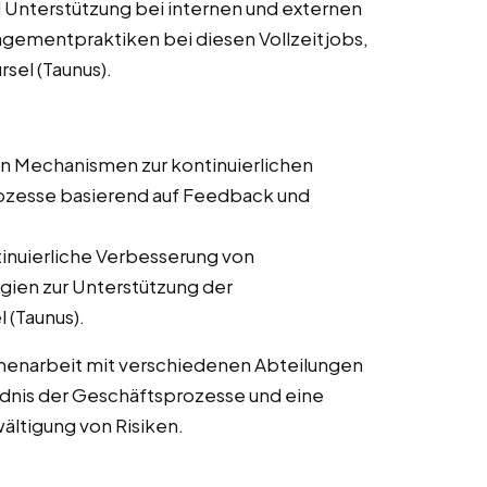
d Unterstützung bei internen und externen
gementpraktiken bei diesen Vollzeitjobs,
rsel (Taunus).
on Mechanismen zur kontinuierlichen
zesse basierend auf Feedback und
tinuierliche Verbesserung von
ien zur Unterstützung der
 (Taunus).
enarbeit mit verschiedenen Abteilungen
ändnis der Geschäftsprozesse und eine
wältigung von Risiken.