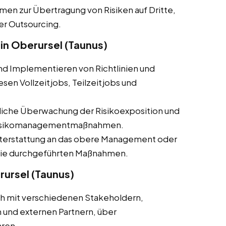
en zur Übertragung von Risiken auf Dritte,
er Outsourcing.
n Oberursel (Taunus)
und Implementieren von Richtlinien und
en Vollzeitjobs, Teilzeitjobs und
rliche Überwachung der Risikoexposition und
 Risikomanagementmaßnahmen.
hterstattung an das obere Management oder
 die durchgeführten Maßnahmen.
ursel (Taunus)
ch mit verschiedenen Stakeholdern,
 und externen Partnern, über
ren.