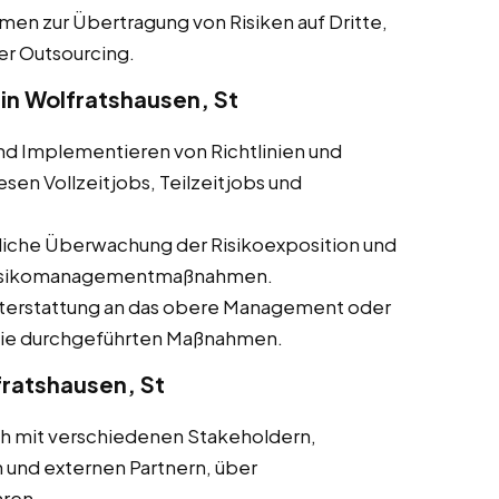
en zur Übertragung von Risiken auf Dritte,
er Outsourcing.
n Wolfratshausen, St
und Implementieren von Richtlinien und
en Vollzeitjobs, Teilzeitjobs und
rliche Überwachung der Risikoexposition und
 Risikomanagementmaßnahmen.
hterstattung an das obere Management oder
 die durchgeführten Maßnahmen.
ratshausen, St
ch mit verschiedenen Stakeholdern,
 und externen Partnern, über
ren.