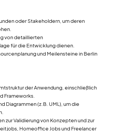
Kunden oder Stakeholdern, um deren
ehen.
ng von detaillierten
age für die Entwicklung dienen.
sourcenplanung und Meilensteine in Berlin
mtstruktur der Anwendung, einschließlich
nd Frameworks.
und Diagrammen (z.B. UML), um die
n.
n zur Validierung von Konzepten und zur
zeitjobs, Homeoffice Jobs und Freelancer