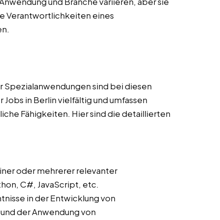
Anwendung und Branche variieren, aber sie
 Verantwortlichkeiten eines
en.
r Spezialanwendungen sind bei diesen
Jobs in Berlin vielfältig und umfassen
he Fähigkeiten. Hier sind die detaillierten
iner oder mehrerer relevanter
on, C#, JavaScript, etc.
ntnisse in der Entwicklung von
s und der Anwendung von