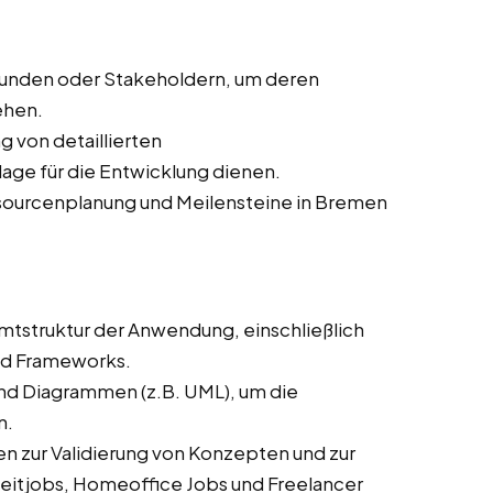
Kunden oder Stakeholdern, um deren
ehen.
ng von detaillierten
age für die Entwicklung dienen.
ssourcenplanung und Meilensteine in Bremen
mtstruktur der Anwendung, einschließlich
nd Frameworks.
und Diagrammen (z.B. UML), um die
n.
n zur Validierung von Konzepten und zur
zeitjobs, Homeoffice Jobs und Freelancer