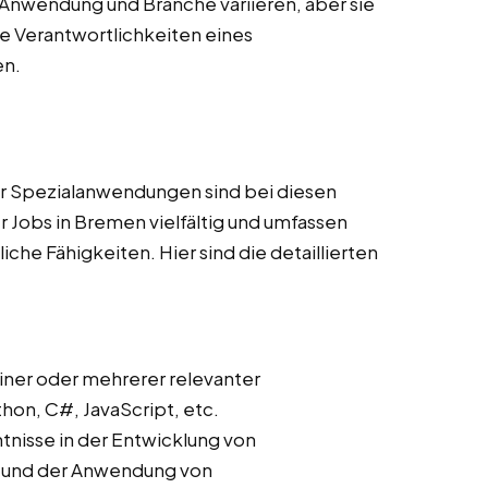
Anwendung und Branche variieren, aber sie
 Verantwortlichkeiten eines
en.
r Spezialanwendungen sind bei diesen
 Jobs in Bremen vielfältig und umfassen
he Fähigkeiten. Hier sind die detaillierten
iner oder mehrerer relevanter
on, C#, JavaScript, etc.
ntnisse in der Entwicklung von
s und der Anwendung von