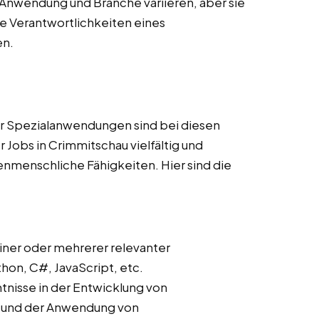
Anwendung und Branche variieren, aber sie
 Verantwortlichkeiten eines
en.
r Spezialanwendungen sind bei diesen
 Jobs in Crimmitschau vielfältig und
nmenschliche Fähigkeiten. Hier sind die
iner oder mehrerer relevanter
on, C#, JavaScript, etc.
ntnisse in der Entwicklung von
s und der Anwendung von