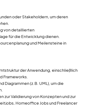
Kunden oder Stakeholdern, um deren
ehen.
ng von detaillierten
age für die Entwicklung dienen.
ssourcenplanung und Meilensteine in
mtstruktur der Anwendung, einschließlich
nd Frameworks.
und Diagrammen (z.B. UML), um die
n.
n zur Validierung von Konzepten und zur
zeitjobs, Homeoffice Jobs und Freelancer