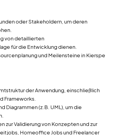
Kunden oder Stakeholdern, um deren
ehen.
ng von detaillierten
age für die Entwicklung dienen.
ssourcenplanung und Meilensteine in Kierspe
mtstruktur der Anwendung, einschließlich
nd Frameworks.
und Diagrammen (z.B. UML), um die
n.
n zur Validierung von Konzepten und zur
zeitjobs, Homeoffice Jobs und Freelancer