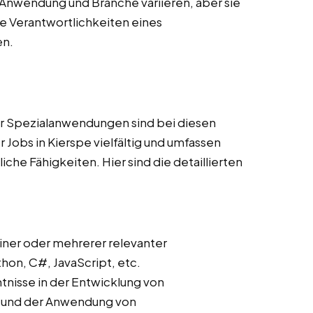
Anwendung und Branche variieren, aber sie
 Verantwortlichkeiten eines
en.
r Spezialanwendungen sind bei diesen
 Jobs in Kierspe vielfältig und umfassen
he Fähigkeiten. Hier sind die detaillierten
iner oder mehrerer relevanter
on, C#, JavaScript, etc.
ntnisse in der Entwicklung von
s und der Anwendung von