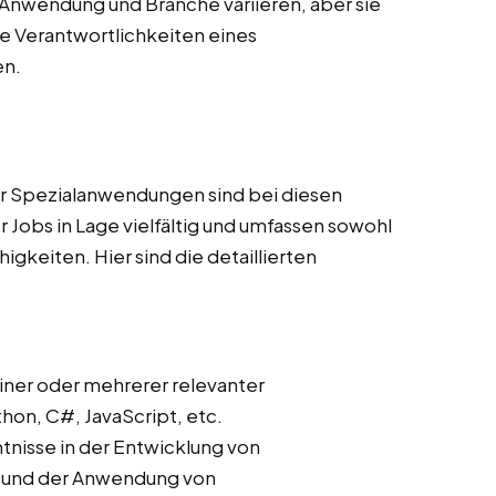
Anwendung und Branche variieren, aber sie
 Verantwortlichkeiten eines
en.
r Spezialanwendungen sind bei diesen
 Jobs in Lage vielfältig und umfassen sowohl
gkeiten. Hier sind die detaillierten
iner oder mehrerer relevanter
on, C#, JavaScript, etc.
ntnisse in der Entwicklung von
s und der Anwendung von