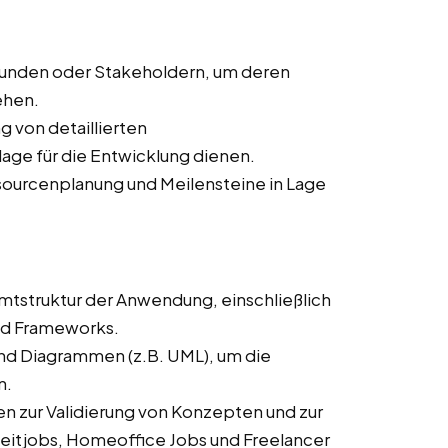
Kunden oder Stakeholdern, um deren
ehen.
ng von detaillierten
age für die Entwicklung dienen.
ssourcenplanung und Meilensteine in Lage
mtstruktur der Anwendung, einschließlich
nd Frameworks.
und Diagrammen (z.B. UML), um die
n.
n zur Validierung von Konzepten und zur
zeitjobs, Homeoffice Jobs und Freelancer