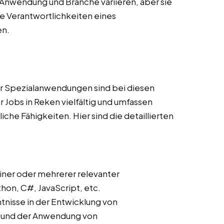
Anwendung und Branche variieren, aber sie
 Verantwortlichkeiten eines
en.
r Spezialanwendungen sind bei diesen
 Jobs in Reken vielfältig und umfassen
he Fähigkeiten. Hier sind die detaillierten
iner oder mehrerer relevanter
on, C#, JavaScript, etc.
ntnisse in der Entwicklung von
s und der Anwendung von