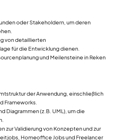
Kunden oder Stakeholdern, um deren
ehen.
ng von detaillierten
age für die Entwicklung dienen.
ssourcenplanung und Meilensteine in Reken
mtstruktur der Anwendung, einschließlich
nd Frameworks.
und Diagrammen (z.B. UML), um die
n.
n zur Validierung von Konzepten und zur
zeitjobs, Homeoffice Jobs und Freelancer