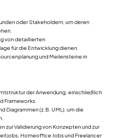
Kunden oder Stakeholdern, um deren
ehen.
ng von detaillierten
age für die Entwicklung dienen.
ssourcenplanung und Meilensteine in
mtstruktur der Anwendung, einschließlich
nd Frameworks.
und Diagrammen (z.B. UML), um die
n.
n zur Validierung von Konzepten und zur
zeitjobs, Homeoffice Jobs und Freelancer