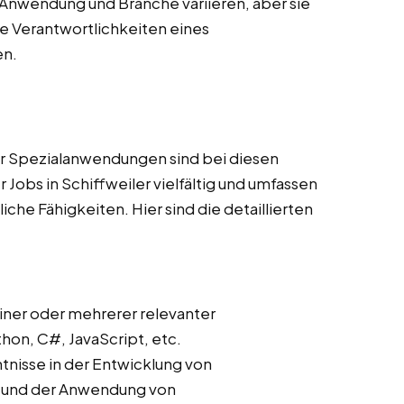
Anwendung und Branche variieren, aber sie
 Verantwortlichkeiten eines
en.
r Spezialanwendungen sind bei diesen
Jobs in Schiffweiler vielfältig und umfassen
he Fähigkeiten. Hier sind die detaillierten
iner oder mehrerer relevanter
on, C#, JavaScript, etc.
ntnisse in der Entwicklung von
s und der Anwendung von