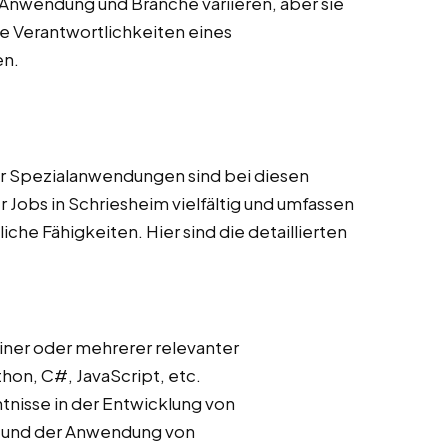
Anwendung und Branche variieren, aber sie
 Verantwortlichkeiten eines
en.
r Spezialanwendungen sind bei diesen
 Jobs in Schriesheim vielfältig und umfassen
he Fähigkeiten. Hier sind die detaillierten
iner oder mehrerer relevanter
on, C#, JavaScript, etc.
ntnisse in der Entwicklung von
s und der Anwendung von