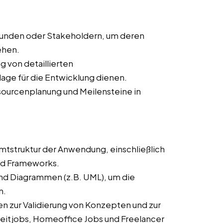
Kunden oder Stakeholdern, um deren
ehen.
ng von detaillierten
age für die Entwicklung dienen.
ssourcenplanung und Meilensteine in
mtstruktur der Anwendung, einschließlich
nd Frameworks.
und Diagrammen (z.B. UML), um die
n.
n zur Validierung von Konzepten und zur
zeitjobs, Homeoffice Jobs und Freelancer