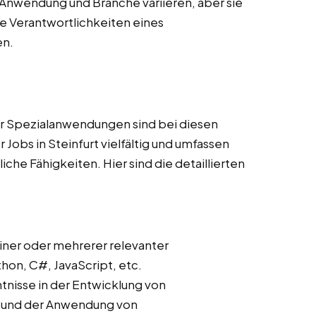
Anwendung und Branche variieren, aber sie
 Verantwortlichkeiten eines
en.
r Spezialanwendungen sind bei diesen
Jobs in Steinfurt vielfältig und umfassen
he Fähigkeiten. Hier sind die detaillierten
iner oder mehrerer relevanter
on, C#, JavaScript, etc.
ntnisse in der Entwicklung von
s und der Anwendung von