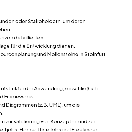
Kunden oder Stakeholdern, um deren
ehen.
ng von detaillierten
age für die Entwicklung dienen.
sourcenplanung und Meilensteine in Steinfurt
mtstruktur der Anwendung, einschließlich
nd Frameworks.
und Diagrammen (z.B. UML), um die
n.
n zur Validierung von Konzepten und zur
zeitjobs, Homeoffice Jobs und Freelancer