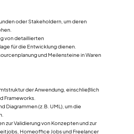
Kunden oder Stakeholdern, um deren
ehen.
ng von detaillierten
age für die Entwicklung dienen.
ssourcenplanung und Meilensteine in Waren
mtstruktur der Anwendung, einschließlich
nd Frameworks.
und Diagrammen (z.B. UML), um die
n.
n zur Validierung von Konzepten und zur
zeitjobs, Homeoffice Jobs und Freelancer