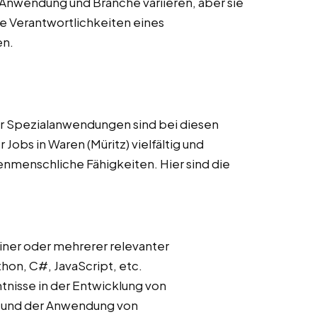
Anwendung und Branche variieren, aber sie
 Verantwortlichkeiten eines
en.
r Spezialanwendungen sind bei diesen
Jobs in Waren (Müritz) vielfältig und
nmenschliche Fähigkeiten. Hier sind die
iner oder mehrerer relevanter
on, C#, JavaScript, etc.
ntnisse in der Entwicklung von
s und der Anwendung von