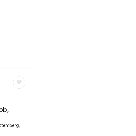
job,
ttemberg,