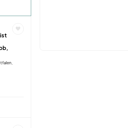
ist
job,
tfalen,