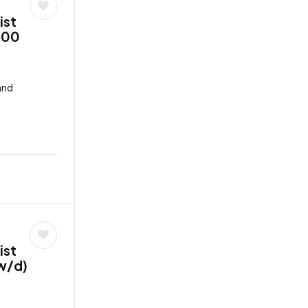
ist
,00
and
ist
w/d)