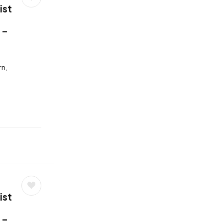
ist
 –
rn,
ist
 –